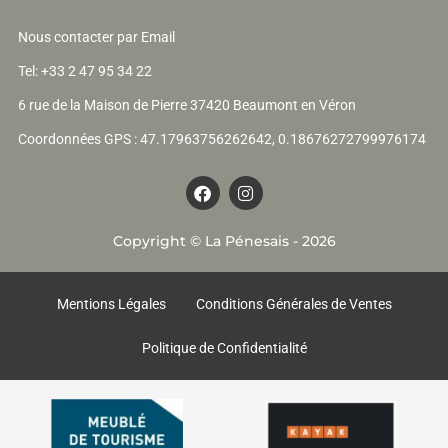
Nous contacter par Email
Tel: +33 2 47 95 34 22
6 rue de la Maison de Pierre 37420 Beaumont en Véron
Coordonnées GPS : 47.17963756262642, 0.18676272799976174
F
I
a
n
c
s
e
t
Copyright © La Pénesais - 2026
b
a
o
g
o
r
k
a
Mentions Légales
Conditions Générales de Ventes
m
Politique de Confidentialité