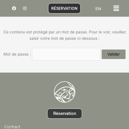
Aller
Menu
F
I
RÉSERVATION
EN
au
a
n
c
s
contenu
e
t
b
a
o
g
o
r
Ce contenu est protégé par un mot de passe. Pour le voir, veuillez
k
a
m
saisir votre mot de passe ci-dessous :
Mot de passe :
Réservation
Contact