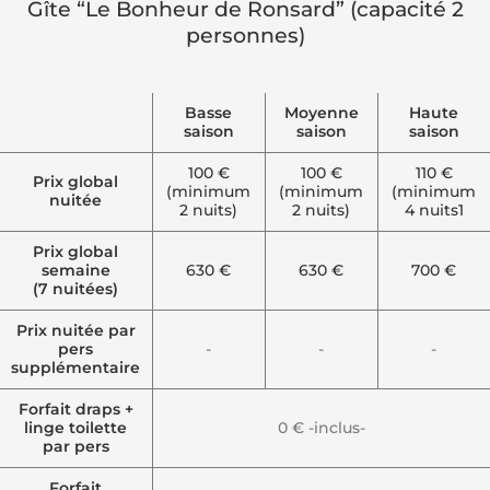
Gîte “Le Bonheur de Ronsard” (capacité 2
personnes)
Basse
Moyenne
Haute
saison
saison
saison
110 €
100 €
100 €
Prix global
(minimum
(minimum
(minimum
nuitée
4 nuits1
2 nuits)
2 nuits)
Prix global
semaine
630 €
630 €
700 €
(7 nuitées)
Prix nuitée par
pers
-
-
-
supplémentaire
Forfait draps +
linge toilette
0 € -inclus-
par pers
Forfait