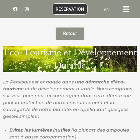
Aller
Menu
F
I
RÉSERVATION
EN
au
a
n
c
s
contenu
e
t
b
a
o
g
o
r
Retour
k
a
m
Eco-Tourisme et Développement
Durable
La Pénesais est engagée dans
une démarche d’éco-
tourisme
et de développement durable. Nous comptons
sur vous pour nous accompagner dans cette démarche
pour la protection de notre environnement et la
sauvegarde de notre planète, en appliquant quelques
gestes simples :
Evitez les lumières inutiles
(la plupart des ampoules
sont à basse consommation)