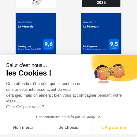
Salut c'est nous...
les Cookies !
On a attendu d'être sûrs que le contenu de
ce site vous intéresse avant de vous
déranger, mais on aimerait bien vous accompagner pendant votre
visite...
C'est OK pour vous ?
Consentements certifiés par
Non merci
Je choisis
OK pour moi
Axeptio consent
Plateforme de Gestion du Consentement : Personnalisez vos Options