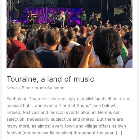
Touraine, a land of music
News / Blog
/
bruno Salomon
Each year, Touraine is increasingly establishing itself as a true
musical hub… and even a “Land of Sound” (see below!).
Indeed, festivals and musical events abound. Here is our
selection, necessarily subjective and limited. But there are
many more, as almost every town and village offers its own
festival (not necessarily musical) throughout the year, […]