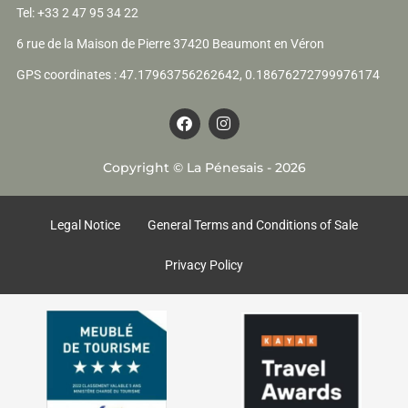
Tel: +33 2 47 95 34 22
6 rue de la Maison de Pierre 37420 Beaumont en Véron
GPS coordinates : 47.17963756262642, 0.18676272799976174
F
I
a
n
c
s
e
t
Copyright © La Pénesais - 2026
b
a
o
g
o
r
k
a
Legal Notice
General Terms and Conditions of Sale
m
Privacy Policy