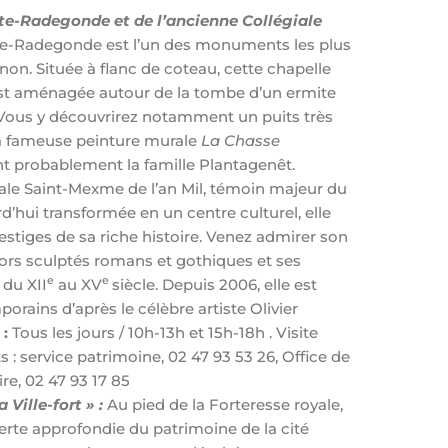
te-Radegonde et de l’ancienne Collégiale
te-Radegonde est l’un des monuments les plus
non. Située à flanc de coteau, cette chapelle
st aménagée autour de la tombe d’un ermite
 Vous y découvrirez notamment un puits très
la fameuse peinture murale
La Chasse
nt probablement la famille Plantagenêt.
iale Saint-Mexme de l’an Mil, témoin majeur du
’hui transformée en un centre culturel, elle
tiges de sa riche histoire. Venez admirer son
cors sculptés romans et gothiques et ses
e
e
du XII
au XV
siècle. Depuis 2006, elle est
orains d’après le célèbre artiste Olivier
 :
Tous les jours / 10h-13h et 15h-18h . Visite
s : service patrimoine, 02 47 93 53 26, Office de
e, 02 47 93 17 85
 Ville-fort » :
Au pied de la Forteresse royale,
erte approfondie du patrimoine de la cité