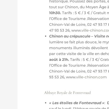
historique. Poussez des portes
tout sur Chinon, du Moyen Âge à
10h30.
Tarifs : 5 € / 3 € / Gratuit
m
l’Office de Tourisme .Réservation 
Chinon-Val de Loire, 02 47 93 17
47 93 53 26, www.
ville-chinon.c
Chinon au crépuscule – Visite n
lumière se fait plus douce, le my
monuments illuminés dévoilent d
par cette visite de la ville en de
août à 21h.
Tarifs : 5 € / 3 €/ Gr
l’Office de Tourisme .Réservation 
Chinon-Val de Loire, 02 47 93 17
93 53 26, www.
ville-chinon.com
Abbaye Royale de Fontevraud
« Les étoiles de Fontevraud »
:
D
sauf le lundi, l’Abbaye royale de