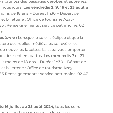
, empruntez des passages dérobés et apprenez
 nous jours.
Les vendredis 2, 9, 16 et 23 août à
oins de 18 ans – Durée : 1h30 – Départ de
et billetterie : Office de tourisme Azay-
 85 . Renseignements : service patrimoine, 02
om
octurne :
Lorsque le soleil s’éclipse et que la
stère des ruelles médiévales se révèle, les
e nouvelles facettes. Laissez-vous emporter
hors des sentiers battus.
Les mercredis 7 et 21
atuit moins de 18 ans – Durée : 1h30 – Départ de
et billetterie : Office de tourisme Azay-
 85 Renseignements : service patrimoine, 02 47
u 16 juillet au 25 août 2024,
tous les soirs
 Fontevraud se pare de mille feux avec