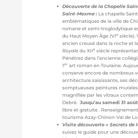
Découverte de la Chapelle Sain
Saint-Mexme :
La chapelle Sain
emblématiques de la ville de Chi
romane et semi-troglodytique e
e
du Haut Moyen Âge (VI
siècle).
ancien creusé dans la roche et 
e
Royale
du XII
siècle représenta
Pénétrez dans l’ancienne collég
er
1
art roman en Touraine. Aujourd
conserve encore de nombreux ves
architecture saisissante, ses dé
somptueuses peintures murales 
magnifiée par les vitraux contemp
Debré.
Jusqu’au samedi 31 août
libre et gratuite . Renseignement
tourisme Azay-Chinon-Val de Loir
Visite découverte « Secrets de la
suivez le guide pour une découv