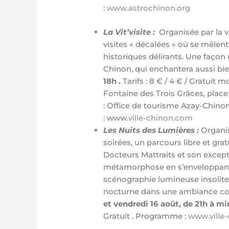
:
www.astrochinon.org
La Vit’visite :
Organisée par la v
visites « décalées » où se mêlen
historiques délirants. Une façon 
Chinon, qui enchantera aussi bie
18h .
Tarifs : 8 € / 4 € / Gratuit
Fontaine des Trois Grâces, place 
: Office de tourisme Azay-Chinon
: www.
ville-chinon.com
Les Nuits des Lumières
:
Organis
soirées, un parcours libre et gra
Docteurs Mattraits et son except
métamorphose en s’enveloppant
scénographie lumineuse insolite.
nocturne dans une ambiance colo
et vendredi 16 août, de 21h à m
Gratuit . Programme :
www.ville