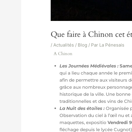
Que faire à Chinon cet ét
/
Actualités / Blog
/ Par
La Pénesais
A Chinon
Les Journées Médiévales :
Same
qui a lieu chaque année le premi
afin de permettre aux visiteurs 
grâce aux nombreux personnage
historique de la ville. Une bonn
traditionnelles et des vins de Chi
La Nuit des étoiles :
Organisée p
Observation du ciel à l’œil nu et 
maquettes, expositio
Vendredi 9
fléchage depuis le lycée Cugnot)