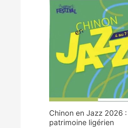
Chinon
en
Jazz
2026
:
le
jazz
résonne
au
cœur
du
patrimoine
ligérien
Chinon en Jazz 2026 :
patrimoine ligérien