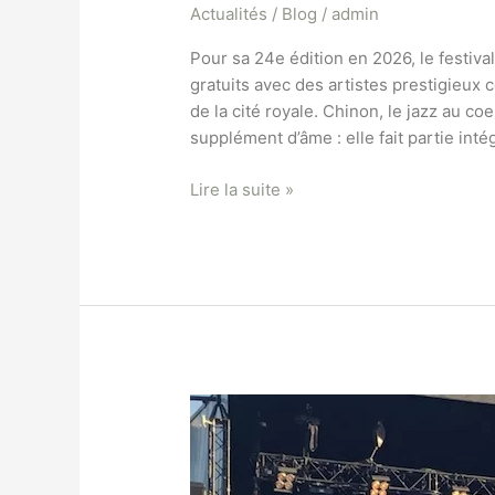
Actualités / Blog
/
admin
Pour sa 24e édition en 2026, le festiva
gratuits avec des artistes prestigieu
de la cité royale. Chinon, le jazz au co
supplément d’âme : elle fait partie inté
Lire la suite »
La
Touraine,
territoire
de